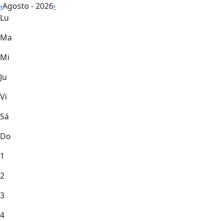
‹
Agosto - 2026
›
Lu
Ma
Mi
Ju
Vi
Sá
Do
1
2
3
4