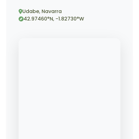
Udabe, Navarra
42.97460°N, -1.82730°W